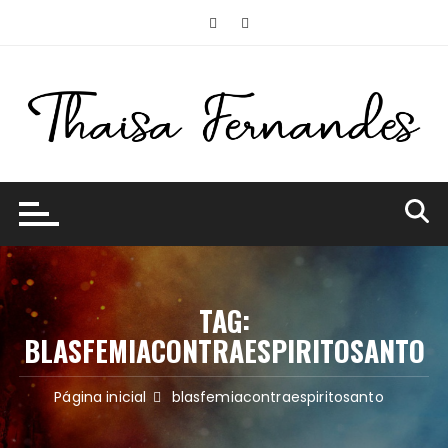
Ir
para
o
conteúdo
TAG:
BLASFEMIACONTRAESPIRITOSANTO
Página inicial
blasfemiacontraespiritosanto