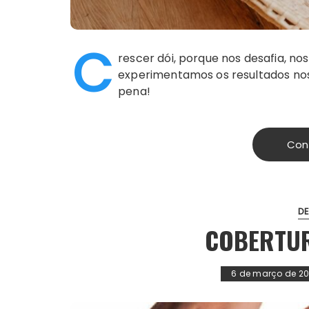
C
rescer dói, porque nos desafia, no
experimentamos os resultados nos
pena!
Con
D
COBERTUR
6 de março de 2