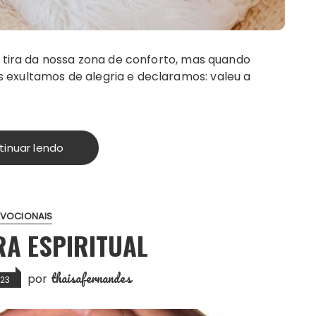
s tira da nossa zona de conforto, mas quando
 exultamos de alegria e declaramos: valeu a
tinuar lendo
EVOCIONAIS
A ESPIRITUAL
thaisafernandes
por
023