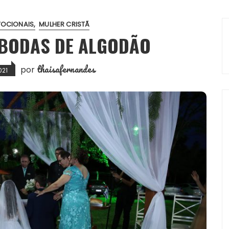
VOCIONAIS
MULHER CRISTÃ
 BODAS DE ALGODÃO
thaisafernandes
por
021