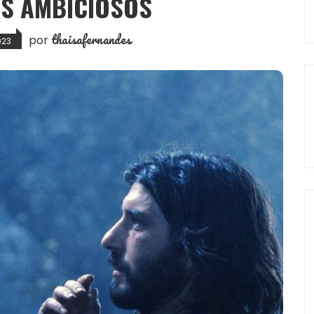
OS AMBICIOSOS
thaisafernandes
por
023