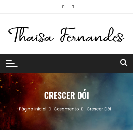
Ir
para
o
conteúdo
CRESCER DÓI
Página inicial
Casamento
Crescer Dói