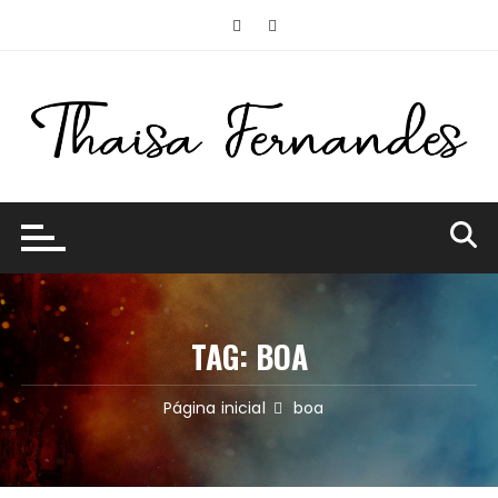
Ir
para
o
conteúdo
TAG:
BOA
Página inicial
boa