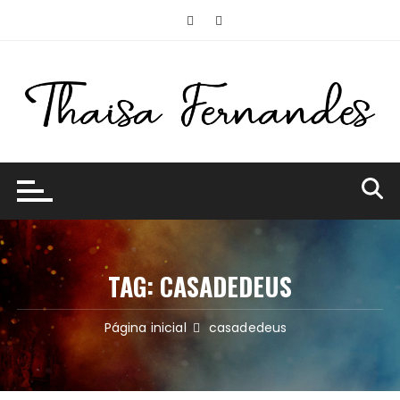
Ir
para
o
conteúdo
TAG:
CASADEDEUS
Página inicial
casadedeus