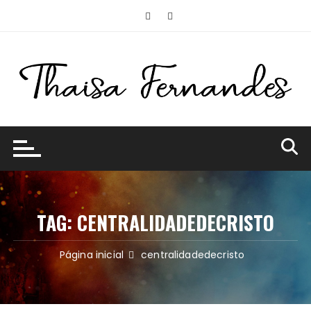
Ir
para
o
conteúdo
TAG:
CENTRALIDADEDECRISTO
Página inicial
centralidadedecristo