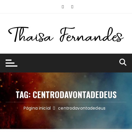
Ir
para
o
conteúdo
TAG:
CENTRODAVONTADEDEUS
Página inicial
centrodavontadedeus