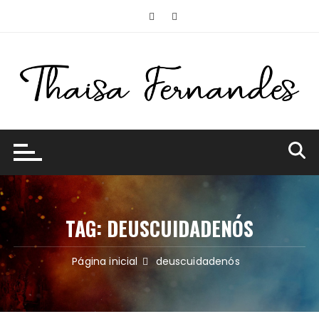
Ir
para
o
conteúdo
TAG:
DEUSCUIDADENÓS
Página inicial
deuscuidadenós