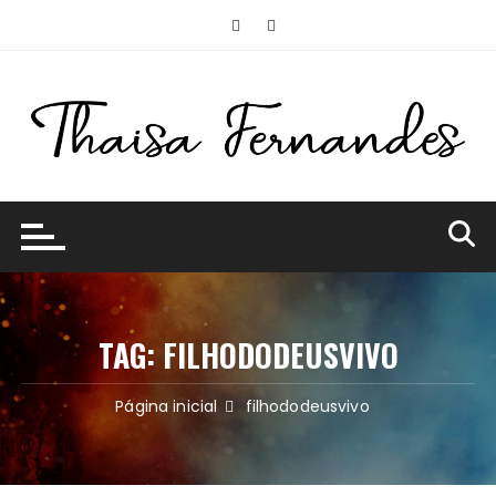
Ir
para
o
conteúdo
TAG:
FILHODODEUSVIVO
Página inicial
filhododeusvivo