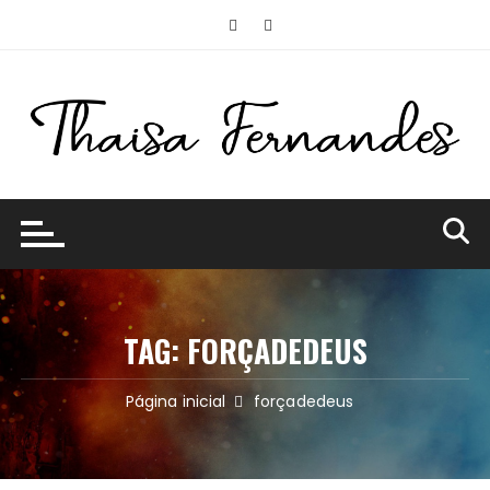
Ir
para
o
conteúdo
TAG:
FORÇADEDEUS
Página inicial
forçadedeus