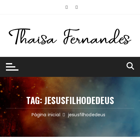
Ir
para
o
conteúdo
TAG:
JESUSFILHODEDEUS
Página inicial
jesusfilhodedeus