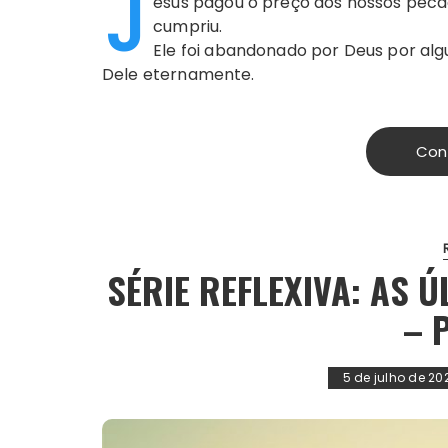
J
esus pagou o preço dos nossos pecad
cumpriu.
Ele foi abandonado por Deus por al
Dele eternamente.
Con
SÉRIE REFLEXIVA: AS 
– 
5 de julho de 20