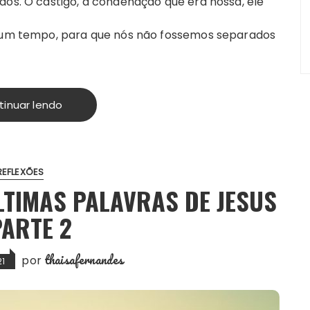
os. O castigo, a condenação que era nossa, ele
gum tempo, para que nós não fossemos separados
tinuar lendo
REFLEXÕES
ÚLTIMAS PALAVRAS DE JESUS
PARTE 2
thaisafernandes
por
21