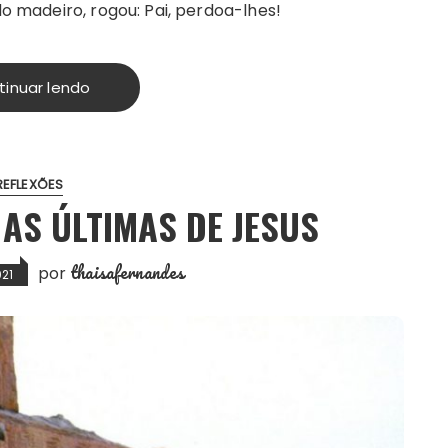
 do madeiro, rogou: Pai, perdoa-lhes!
tinuar lendo
REFLEXÕES
 AS ÚLTIMAS DE JESUS
thaisafernandes
por
021