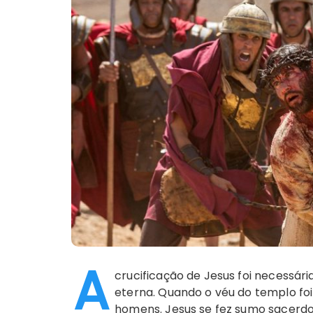
A
crucificação de Jesus foi necessár
eterna. Quando o véu do templo foi
homens. Jesus se fez sumo sacerdot