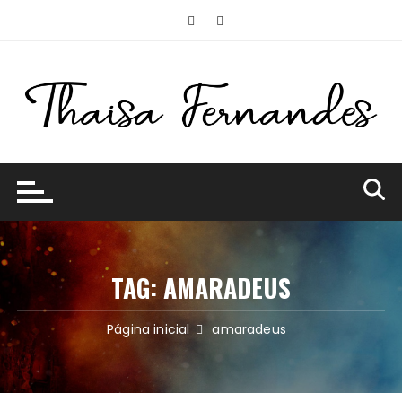
Ir
para
o
conteúdo
TAG:
AMARADEUS
Página inicial
amaradeus