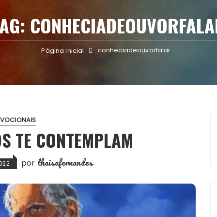
TAG:
CONHECIADEOUVORFALA
conheciadeouvorfalar
Página inicial
EVOCIONAIS
OS TE CONTEMPLAM
thaisafernandes
por
022