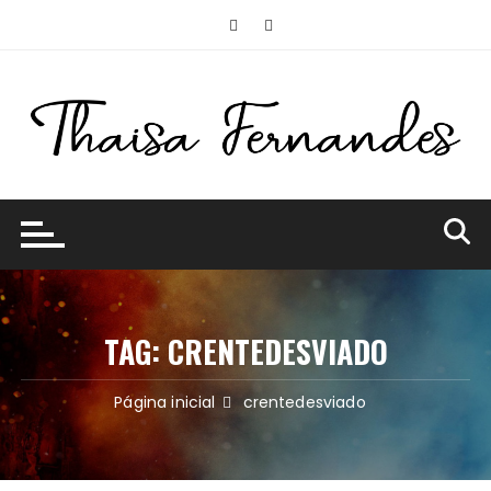
Ir
para
o
conteúdo
TAG:
CRENTEDESVIADO
Página inicial
crentedesviado