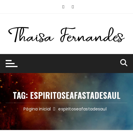
Ir
para
o
conteúdo
TAG:
ESPIRITOSEAFASTADESAUL
Página inicial
espiritoseafastadesaul