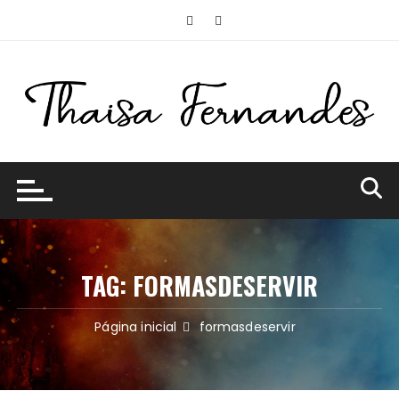
Ir
para
o
conteúdo
TAG:
FORMASDESERVIR
Página inicial
formasdeservir