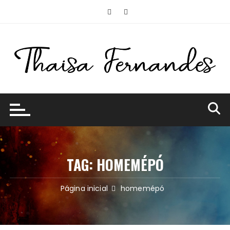
Ir
para
o
conteúdo
TAG:
HOMEMÉPÓ
Página inicial
homemépó