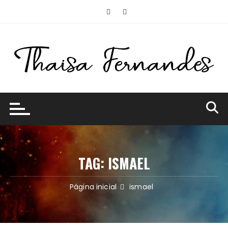
Ir
para
o
conteúdo
TAG:
ISMAEL
Página inicial
ismael