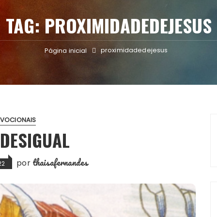
TAG:
PROXIMIDADEDEJESUS
proximidadedejesus
Página inicial
EVOCIONAIS
 DESIGUAL
thaisafernandes
por
22