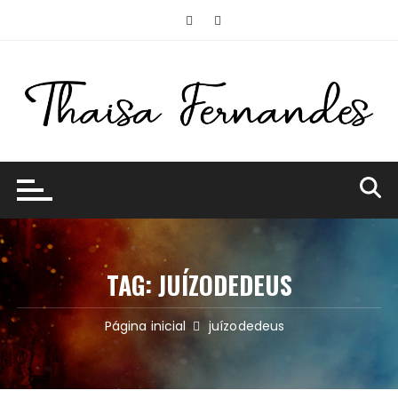
Ir
para
o
conteúdo
TAG:
JUÍZODEDEUS
Página inicial
juízodedeus