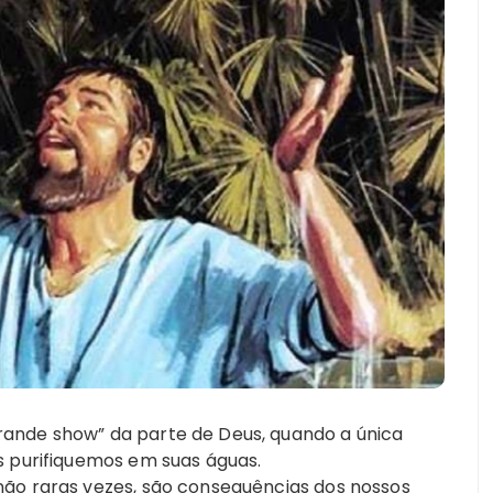
rande show” da parte de Deus, quando a única
os purifiquemos em suas águas.
não raras vezes, são consequências dos nossos