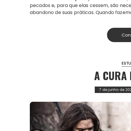
pecados e, para que elas cessem, são nece
abandono de suas práticas. Quando fazemo
Con
ESTU
A CURA
7 de junho de 20