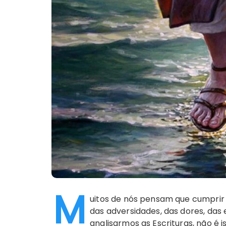
M
uitos de nós pensam que cumprir 
das adversidades, das dores, das
analisarmos as Escrituras, não é