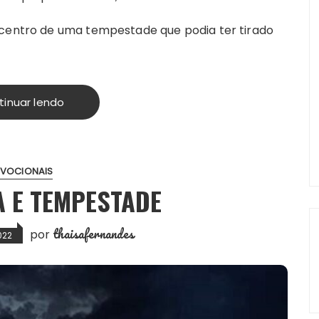
 centro de uma tempestade que podia ter tirado
tinuar lendo
EVOCIONAIS
A E TEMPESTADE
thaisafernandes
por
022