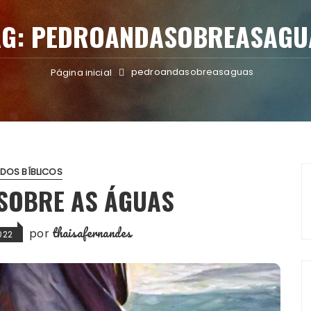
AG:
PEDROANDASOBREASAGU
pedroandasobreasaguas
Página inicial
DOS BÍBLICOS
 SOBRE AS ÁGUAS
thaisafernandes
por
022