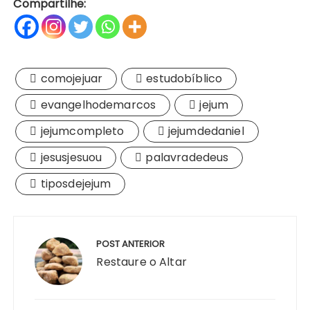
Compartilhe:
comojejuar
estudobíblico
evangelhodemarcos
jejum
jejumcompleto
jejumdedaniel
jesusjesuou
palavradedeus
tiposdejejum
Navegação
de
POST ANTERIOR
Post
Restaure o Altar