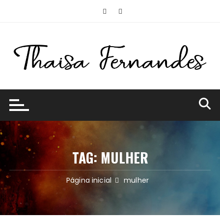
Ir
para
o
conteúdo
TAG:
MULHER
Página inicial
mulher