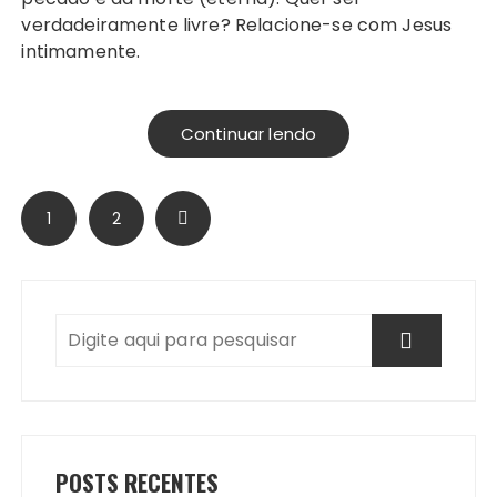
verdadeiramente livre? Relacione-se com Jesus
intimamente.
Continuar lendo
Paginação
1
2
de
posts
POSTS RECENTES