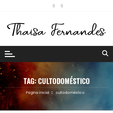
Ir
para
o
conteúdo
TAG:
CULTODOMÉSTICO
Página inicial
cultodoméstico