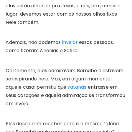
elas estão olhando pra Jesus; e nós, em primeiro
lugar, devemos estar com os nossos olhos fixos
Nele também.
Ademais, não podemos
invejar
essas pessoas,
como fizeram Ananias e Safira.
Certamente, eles admiravam Barnabé e estavam
se inspirando nele. Mas, em algum momento,
aquele casal permitiu que
satanás
entrasse em
seus corações e aquela admiração se transformou
em inveja.
Eles desejaram receber para si a mesma “glória
que Barnabé havia recebido por sua conduta”,