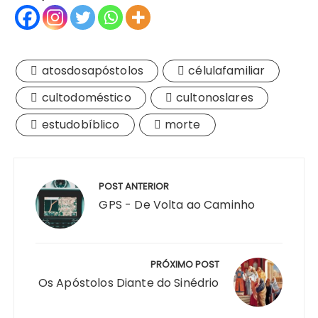
atosdosapóstolos
célulafamiliar
cultodoméstico
cultonoslares
estudobíblico
morte
Navegação
de
POST ANTERIOR
Post
GPS - De Volta ao Caminho
PRÓXIMO POST
Os Apóstolos Diante do Sinédrio