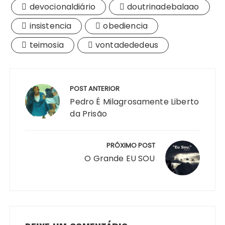
devocionaldiário
doutrinadebalaao
insistencia
obediencia
teimosia
vontadededeus
Navegação
de
POST ANTERIOR
Post
Pedro É Milagrosamente Liberto
da Prisão
PRÓXIMO POST
O Grande EU SOU