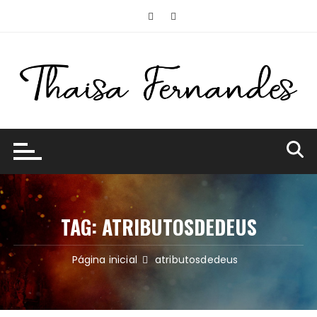
Ir
para
o
conteúdo
TAG:
ATRIBUTOSDEDEUS
Página inicial
atributosdedeus