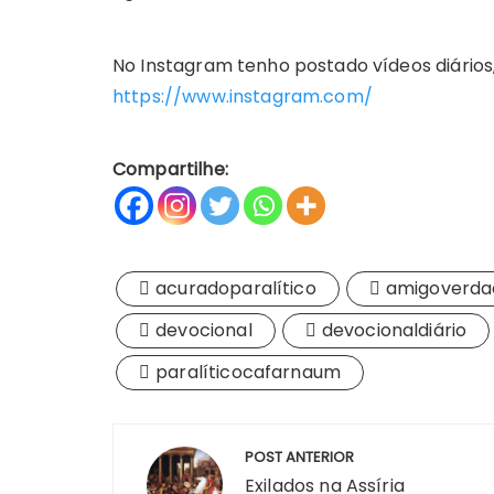
No Instagram tenho postado vídeos diári
https://www.instagram.com/
Compartilhe:
acuradoparalítico
amigoverda
devocional
devocionaldiário
paralíticocafarnaum
Navegação
POST ANTERIOR
de
Exilados na Assíria