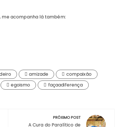
os, me acompanha lá também:
deiro
amizade
compaixão
egoismo
façaadiferença
PRÓXIMO POST
A Cura do Paralítico de