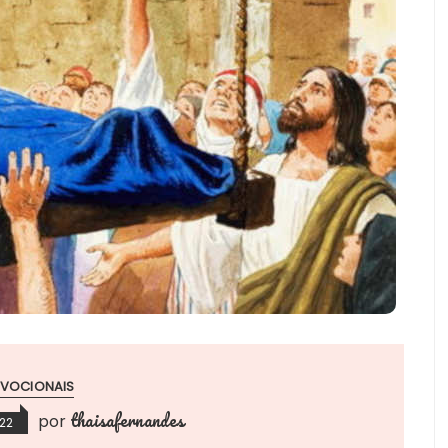
EVOCIONAIS
thaisafernandes
por
022