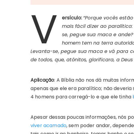
V
ersículo:
“Porque vocês estã
mais fácil dizer ao paralíti
se, pegue sua maca e ande? 
homem tem na terra autorid
Levanta-se, pegue sua maca e vá para cas
de todos, que, atônitos, glorificara, a De
Aplicação
: A Bíblia não nos dá muitas inf
apenas que ele era paralítico; não deveria
4 homens para carregá-lo e que ele tinha
Apesar dessas poucas informações, nós p
viver acamado
, sem poder andar, depender
tais como ir ao banheiro, tomar banho e se