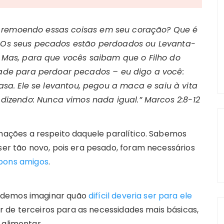
o remoendo essas coisas em seu coração? Que é
co: Os seus pecados estão perdoados ou Levanta-
Mas, para que vocês saibam que o Filho do
ade para perdoar pecados – eu digo a você:
a. Ele se levantou, pegou a maca e saiu à vita
us dizendo: Nunca vimos nada igual
.” Marcos 2:8-12
ormações a respeito daquele paralítico. Sabemos
 ser tão novo, pois era pesado, foram necessários
bons amigos
.
odemos imaginar quão
difícil deveria ser para ele
 de terceiros para as necessidades mais básicas,
 alimentar.