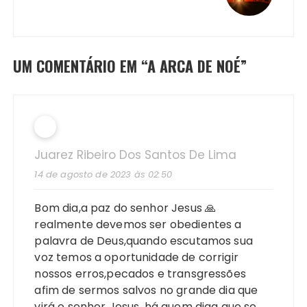
UM COMENTÁRIO EM “
A ARCA DE NOÉ
”
Juarez Ribeiro Dos Santos De Lima
14 de agosto de 2023 às 02:50
Bom dia,a paz do senhor Jesus 🙏
realmente devemos ser obedientes a
palavra de Deus,quando escutamos sua
voz temos a oportunidade de corrigir
nossos erros,pecados e transgressões
afim de sermos salvos no grande dia que
virá o senhor Jesus, há quem diga que se