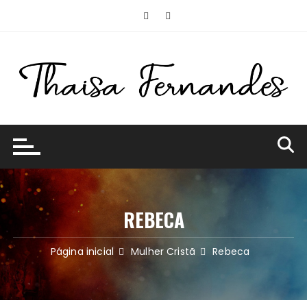
Ir
para
o
conteúdo
REBECA
Página inicial
Mulher Cristã
Rebeca