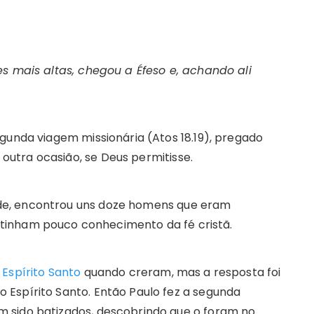
es mais altas, chegou a Éfeso e, achando ali
gunda viagem missionária (Atos 18.19), pregado
utra ocasião, se Deus permitisse.
de, encontrou uns doze homens que eram
s tinham pouco conhecimento da fé cristã.
 Espírito Santo
quando creram, mas a resposta foi
Espírito Santo. Então Paulo fez a segunda
 sido batizados, descobrindo que o foram no