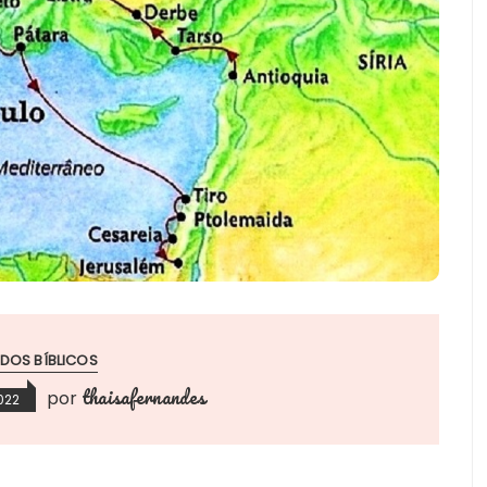
DOS BÍBLICOS
thaisafernandes
por
022