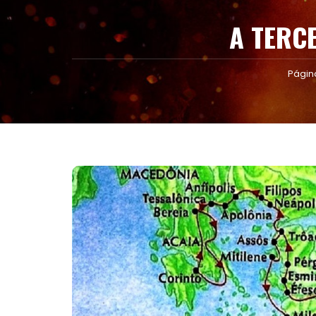
A TERC
Página